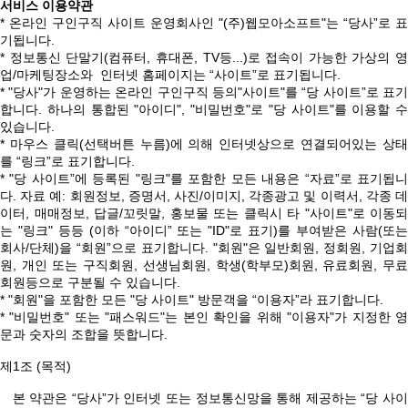
서비스 이용약관
* 온라인 구인구직 사이트 운영회사인 "(주)웹모아소프트"는 “당사”로 표
기됩니다.
* 정보통신 단말기(컴퓨터, 휴대폰, TV등...)로 접속이 가능한 가상의 영
업/마케팅장소와 인터넷 홈페이지는 “사이트”로 표기됩니다.
* "당사"가 운영하는 온라인 구인구직 등의"사이트"를 “당 사이트”로 표기
합니다. 하나의 통합된 "아이디", "비밀번호"로 "당 사이트"를 이용할 수
있습니다.
* 마우스 클릭(선택버튼 누름)에 의해 인터넷상으로 연결되어있는 상태
를 “링크”로 표기합니다.
* "당 사이트”에 등록된 "링크"를 포함한 모든 내용은 “자료”로 표기됩니
다. 자료 예: 회원정보, 증명서, 사진/이미지, 각종광고 및 이력서, 각종 데
이터, 매매정보, 답글/꼬릿말, 홍보물 또는 클릭시 타 "사이트"로 이동되
는 "링크" 등등 (이하 “아이디” 또는 "ID"로 표기)를 부여받은 사람(또는
회사/단체)을 “회원”으로 표기합니다. "회원"은 일반회원, 정회원, 기업회
원, 개인 또는 구직회원, 선생님회원, 학생(학부모)회원, 유료회원, 무료
회원등으로 구분될 수 있습니다.
* "회원"을 포함한 모든 "당 사이트" 방문객을 “이용자”라 표기합니다.
* "비밀번호" 또는 "패스워드"는 본인 확인을 위해 "이용자"가 지정한 영
문과 숫자의 조합을 뜻합니다.
제1조 (목적)
본 약관은 “당사”가 인터넷 또는 정보통신망을 통해 제공하는 “당 사이