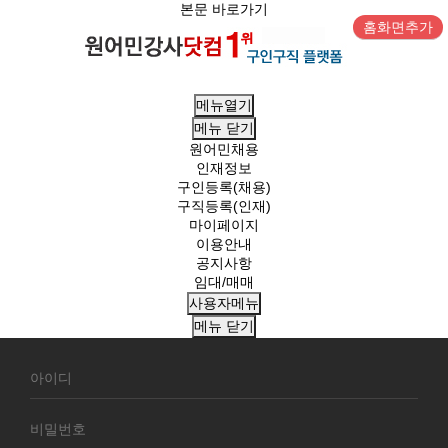
본문 바로가기
홈화면추가
메뉴열기
메뉴
닫기
원어민채용
인재정보
구인등록(채용)
구직등록(인재)
마이페이지
이용안내
공지사항
임대/매매
사용자메뉴
메뉴
닫기
회
원
로
그
인