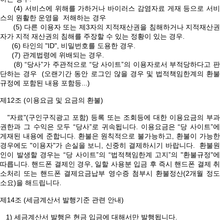
(4) 서비스에 위해를 가하거나 바이러스 감염자료 게재 등으로 서비
스의 원활한 운영을 저해하는 경우
(5) 다른 이용자 또는 제3자의 지적재산권을 침해하거나 지적재산권
자가 지적 재산권의 침해를 주장할 수 있는 정황이 있는 경우.
(6) 타인의 "ID", 비밀번호를 도용한 경우.
(7) 관계법령에 위배되는 경우.
(8) “당사”가 주관적으로 “당 사이트”의 이용자로서 부적당하다고 판
단하는 경우 (오랜기간 동안 로그인 않을 경우 및 법적책임한계의 환불
규정에 포함된 내용 포함등...)
제12조 (이용요금 및 요금의 환불)
"자료"(구인구직광고 포함) 등록 또는 조회등에 대한 이용요금의 부과
권한과 그 수익은 모두 “당사”로 귀속됩니다. 이용요금은 “당 사이트”에
게재된 내용에 준합니다. 환불은 원칙적으로 불가능하고, 환불이 가능한
경우에도 "이용자"가 손실을 보니, 신중히 결제하시기 바랍니다. 환불원
인이 발생할 경우는 “당 사이트”의 “법적책임한계 고지”의 "환불규정"에
따릅니다. 핸드폰 결제인 경우, 일할 사용분 입금 후 즉시 핸드폰 결제 취
소처리 또는 핸드폰 결제요금납부 영수증 첨부시 환불정산(2개월 정도
소요)을 해드립니다.
제14조 (세금계산서 발행기준 관련 안내)
1) 세금계산서 발행은 현금 입금에 대해서만 발행됩니다.