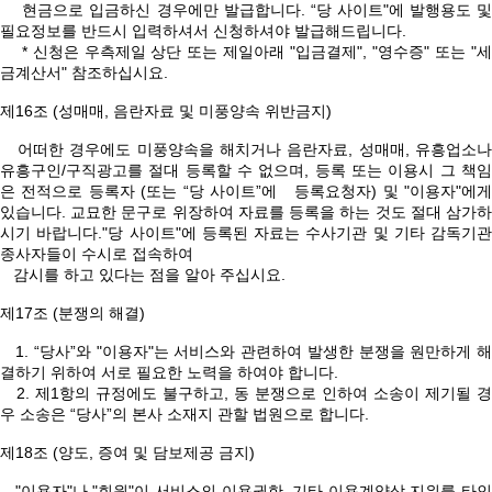
현금으로 입금하신 경우에만 발급합니다. “당 사이트"에 발행용도 및
필요정보를 반드시 입력하셔서 신청하셔야 발급해드립니다.
* 신청은 우측제일 상단 또는 제일아래 "입금결제", "영수증" 또는 "세
금계산서" 참조하십시요.
제16조 (성매매, 음란자료 및 미풍양속 위반금지)
어떠한 경우에도 미풍양속을 해치거나 음란자료, 성매매, 유흥업소나
유흥구인/구직광고를 절대 등록할 수 없으며, 등록 또는 이용시 그 책임
은 전적으로 등록자 (또는 “당 사이트”에 등록요청자) 및 "이용자"에게
있습니다. 교묘한 문구로 위장하여 자료를 등록을 하는 것도 절대 삼가하
시기 바랍니다."당 사이트"에 등록된 자료는 수사기관 및 기타 감독기관
종사자들이 수시로 접속하여
감시를 하고 있다는 점을 알아 주십시요.
제17조 (분쟁의 해결)
1. “당사”와 "이용자"는 서비스와 관련하여 발생한 분쟁을 원만하게 해
결하기 위하여 서로 필요한 노력을 하여야 합니다.
2. 제1항의 규정에도 불구하고, 동 분쟁으로 인하여 소송이 제기될 경
우 소송은 “당사”의 본사 소재지 관할 법원으로 합니다.
제18조 (양도, 증여 및 담보제공 금지)
"이용자"나 "회원"이 서비스의 이용권한, 기타 이용계약상 지위를 타인