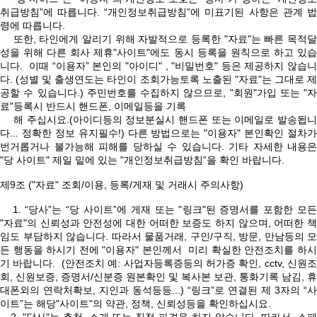
취급방침”에 따릅니다. “개인정보취급방침”에 미표기된 사항은 관계 법
령에 따릅니다.
또한, 타인에게 알리기 위해 자발적으로 등록한 "자료"는 빠른 목적달
성을 위해 다른 회사 제휴"사이트"에도 동시 등록을 원칙으로 하고 있습
니다. 이때 “이용자” 본인의 "아이디" , "비밀번호" 등은 제공하지 않습니
다. (성별 및 출생연도는 타인이 조회가능토록 노출된 "자료"는 그대로 제
공할 수 있습니다.) 주민번호를 수집하지 않으므로, "회원"가입 또는 "자
료"등록시 반드시 핸드폰, 이메일등을 기록
해 주십시요.(아이디등의 정보분실시 핸드폰 또는 이메일로 발송됩니
다... 정확한 정보 유지필수!) 다른 방법으로는 "이용자" 본인확인 절차가
번거롭거나 불가능해 피해를 당하실 수 있습니다. 기타 자세한 내용은
"당 사이트" 제일 밑에 있는 "개인정보취급방침”을 확인 바랍니다.
제9조 ("자료" 조회/이용, 등록/게재 및 거래시 주의사항)
1. “당사”는 “당 사이트”에 게재 또는 "링크"된 증명서를 포함한 모든
"자료"의 신뢰성과 안전성에 대한 어떠한 보증도 하지 않으며, 어떠한 책
임도 부담하지 않습니다. 따라서 물품거래, 구인/구직, 방문, 만남등의 모
든 행동을 하시기 전에 "이용자" 본인께서 미리 확실한 안전조치를 하시
기 바랍니다. (안전조치 예: 사업자등록증등의 허가증 확인, cctv, 신원조
회, 신원보증, 증명서/신분증 원본확인 및 복사본 보관, 통화기록 남김, 휴
대폰외의 연락처확보, 지인과 동석등등...) “링크”로 연결된 제 3자의 “사
이트”는 해당"사이트"의 약관, 정책, 신뢰성등을 확인하십시요.