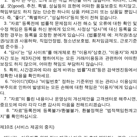
2. "당사"는 추천, 소개 또는 직접 파견을 하지 않습니다. 따라서, 스페
셜, 굿(good), 추천, 특별, 성실등의 표현에 어떠한 품질보증도 하지않고,
책임부담도 하지 않는 단순한 하나의 상품 카테고리 또는 상품일 뿐입니
다. 즉, "좋다", "특별하다", "성실하다"등의 뜻이 전혀 없습니다.
3. "자료" 등록전에 법률적 문제점의 사전 해소 및 오류에 대한 확인 및
수정 책임은 등록을 하신 분에게 있으며, 사정상 “당사”에 대신 등록을 요
청한 경우는 등록을 요청한 분에게 있습니다. (법률문제 예: 저작권/초상
권/상표권 사용허락, 직업안정법, 청소년보호법, 최저임금제도, 근로기준
법 준수등...)
4. “당사”는 “당 사이트”를 매개체로 한 "이용자"상호간, "이용자"와 제3
자간 또는 제3자간에 행하여지는 모든 거래/이용등과 관련하여 어떠한
보장도 하지 않으며, 어떠한 책임도 부담하지 않습니다.
5. 특히, 시간경과에 따라 쉽게 바뀌는 법률"자료"등은 검색엔진등에서
정확한 내용을 확인하세요.
6. "아이디"(ID)나 "비밀번호" 정하는 기준위반 또는 관리나 이용상의
부주의로 인하여 발생되는 모든 손해에 대한 책임은 “이용자”에게 있습니
다.
7. "자료"의 틀린 내용이나 운영상의 개선제안을 고객센터로 해주시면,
중요도에 따라 각각 다른 감사의 마음을 전해드리겠습니다.
8. "자료"등록전에 등록불가/환불불가, 환불정책은 “법적책임한계고
지”를 확인하십시요.
제10조 (서비스 제공의 중지)