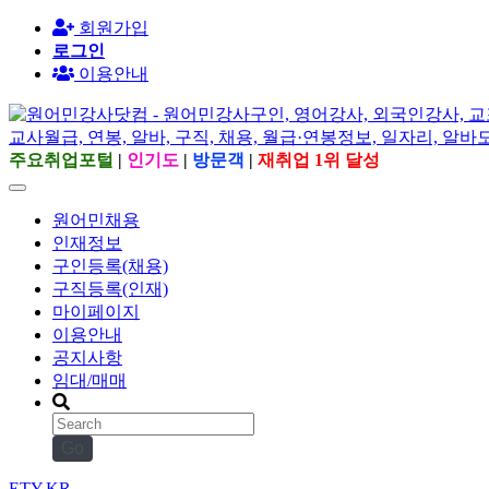
회원가입
로그인
이용안내
주요취업포털
|
인기도
|
방문객
|
재취업 1위 달성
원어민채용
인재정보
구인등록(채용)
구직등록(인재)
마이페이지
이용안내
공지사항
임대/매매
Go
ETY.KR