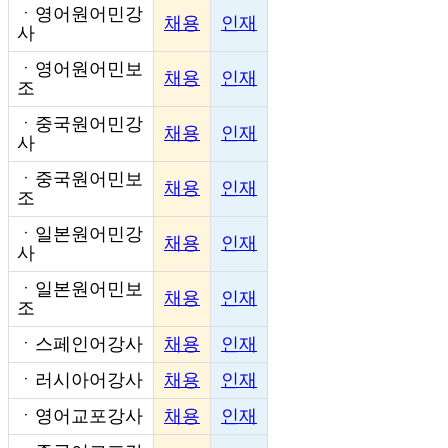
ㆍ
영어원어민강
채용
인재
사
ㆍ
영어원어민보
채용
인재
조
ㆍ
중국원어민강
채용
인재
사
ㆍ
중국원어민보
채용
인재
조
ㆍ
일본원어민강
채용
인재
사
ㆍ
일본원어민보
채용
인재
조
ㆍ
스페인어강사
채용
인재
ㆍ
러시아어강사
채용
인재
ㆍ
영어교포강사
채용
인재