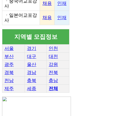
ㆍ
중국어교포강
채용
인재
사
ㆍ
일본어교포강
채용
인재
사
지역별 모집정보
서울
경기
인천
부산
대구
대전
광주
울산
강원
경북
경남
전북
전남
충북
충남
제주
세종
전체