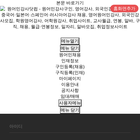
본문 바로가기
홈화면추가
메뉴열기
메뉴
닫기
원어민채용
인재정보
구인등록(채용)
구직등록(인재)
마이페이지
이용안내
공지사항
임대/매매
사용자메뉴
메뉴
닫기
회
원
로