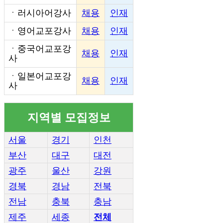
ㆍ
러시아어강사
채용
인재
ㆍ
영어교포강사
채용
인재
ㆍ
중국어교포강
채용
인재
사
ㆍ
일본어교포강
채용
인재
사
지역별 모집정보
서울
경기
인천
부산
대구
대전
광주
울산
강원
경북
경남
전북
전남
충북
충남
제주
세종
전체