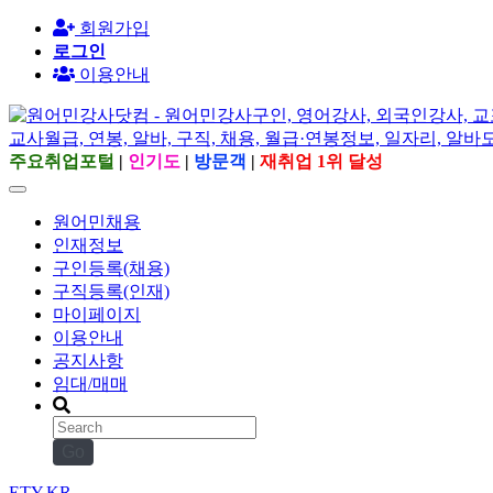
회원가입
로그인
이용안내
주요취업포털
|
인기도
|
방문객
|
재취업 1위 달성
원어민채용
인재정보
구인등록(채용)
구직등록(인재)
마이페이지
이용안내
공지사항
임대/매매
Go
ETY.KR