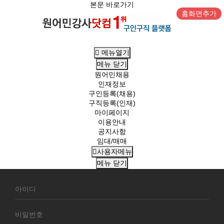
본문 바로가기
홈화면추가
메뉴열기
메뉴
닫기
원어민채용
인재정보
구인등록(채용)
구직등록(인재)
마이페이지
이용안내
공지사항
임대/매매
사용자메뉴
메뉴
닫기
회
원
로
그
인