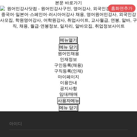
본문 바로가기
홈화면추가
메뉴열기
메뉴
닫기
원어민채용
인재정보
구인등록(채용)
구직등록(인재)
마이페이지
이용안내
공지사항
임대/매매
사용자메뉴
메뉴
닫기
회
원
로