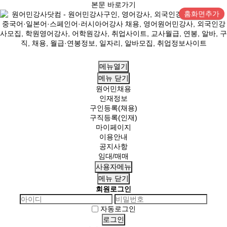
본문 바로가기
홈화면추가
메뉴열기
메뉴
닫기
원어민채용
인재정보
구인등록(채용)
구직등록(인재)
마이페이지
이용안내
공지사항
임대/매매
사용자메뉴
메뉴
닫기
회원로그인
자동로그인