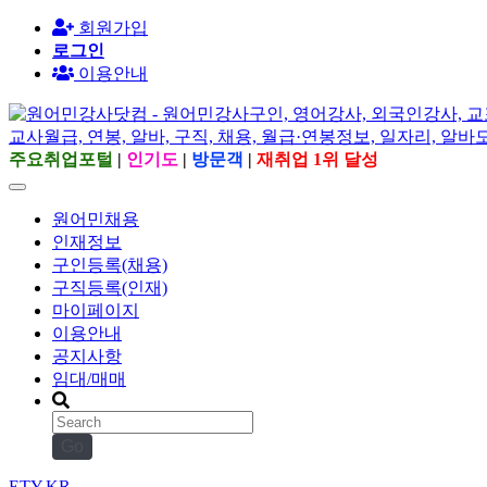
회원가입
로그인
이용안내
주요취업포털
|
인기도
|
방문객
|
재취업 1위 달성
원어민채용
인재정보
구인등록(채용)
구직등록(인재)
마이페이지
이용안내
공지사항
임대/매매
Go
ETY.KR