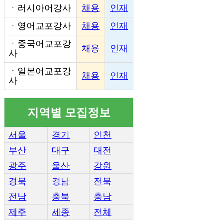
ㆍ
러시아어강사
채용
인재
ㆍ
영어교포강사
채용
인재
ㆍ
중국어교포강
채용
인재
사
ㆍ
일본어교포강
채용
인재
사
지역별 모집정보
서울
경기
인천
부산
대구
대전
광주
울산
강원
경북
경남
전북
전남
충북
충남
제주
세종
전체