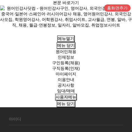
본문 바로가기
홈화면추가
메뉴열기
메뉴
닫기
원어민채용
인재정보
구인등록(채용)
구직등록(인재)
마이페이지
이용안내
공지사항
임대/매매
사용자메뉴
메뉴
닫기
회
원
로