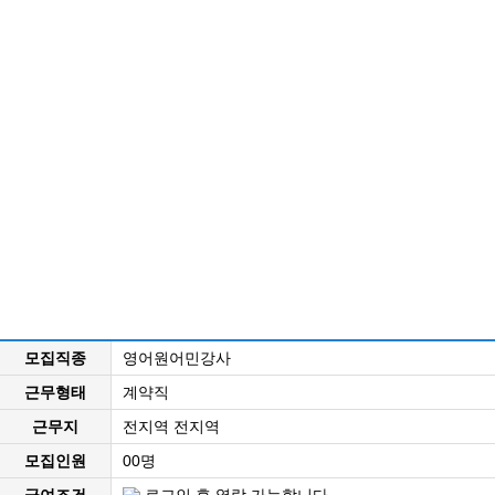
모집직종
영어원어민강사
근무형태
계약직
근무지
전지역 전지역
모집인원
00명
급여조건
로그인 후 열람 가능합니다.