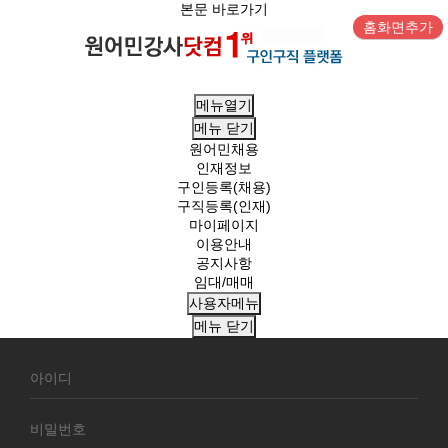
본문 바로가기
홈화면추가
메뉴열기
메뉴
닫기
원어민채용
인재정보
구인등록(채용)
구직등록(인재)
마이페이지
이용안내
공지사항
임대/매매
사용자메뉴
메뉴
닫기
회
원
로
그
인